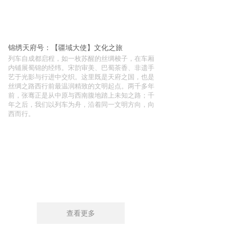
锦绣天府号：【疆域大使】文化之旅
列车自成都启程，如一枚苏醒的丝绸梭子，在车厢
内铺展蜀锦的经纬。宋韵审美、巴蜀茶香、非遗手
艺于光影与行进中交织。这里既是天府之国，也是
丝绸之路西行前最温润精致的文明起点。两千多年
前，张骞正是从中原与西南腹地踏上未知之路；千
年之后，我们以列车为舟，沿着同一文明方向，向
西而行。
查看更多